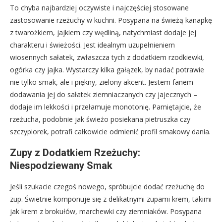
To chyba najbardziej oczywiste i najczęściej stosowane
zastosowanie rzeżuchy w kuchni. Posypana na świeżą kanapkę
z twarożkiem, jajkiem czy wędliną, natychmiast dodaje jej
charakteru i świeżości. Jest idealnym uzupełnieniem
wiosennych sałatek, zwłaszcza tych z dodatkiem rzodkiewki,
ogórka czy jajka. Wystarczy kilka gałązek, by nadać potrawie
nie tylko smak, ale i piękny, zielony akcent. Jestem fanem
dodawania jej do sałatek ziemniaczanych czy jajecznych –
dodaje im lekkości i przełamuje monotonię. Pamiętajcie, że
rzeżucha, podobnie jak świeżo posiekana pietruszka czy
szczypiorek, potrafi całkowicie odmienić profil smakowy dania.
Zupy z Dodatkiem Rzeżuchy:
Niespodziewany Smak
Jeśli szukacie czegoś nowego, spróbujcie dodać rzeżuchę do
zup. Świetnie komponuje się z delikatnymi zupami krem, takimi
jak krem z brokułów, marchewki czy ziemniaków. Posypana