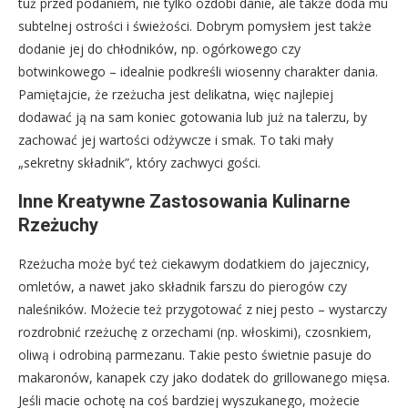
tuż przed podaniem, nie tylko ozdobi danie, ale także doda mu
subtelnej ostrości i świeżości. Dobrym pomysłem jest także
dodanie jej do chłodników, np. ogórkowego czy
botwinkowego – idealnie podkreśli wiosenny charakter dania.
Pamiętajcie, że rzeżucha jest delikatna, więc najlepiej
dodawać ją na sam koniec gotowania lub już na talerzu, by
zachować jej wartości odżywcze i smak. To taki mały
„sekretny składnik”, który zachwyci gości.
Inne Kreatywne Zastosowania Kulinarne
Rzeżuchy
Rzeżucha może być też ciekawym dodatkiem do jajecznicy,
omletów, a nawet jako składnik farszu do pierogów czy
naleśników. Możecie też przygotować z niej pesto – wystarczy
rozdrobnić rzeżuchę z orzechami (np. włoskimi), czosnkiem,
oliwą i odrobiną parmezanu. Takie pesto świetnie pasuje do
makaronów, kanapek czy jako dodatek do grillowanego mięsa.
Jeśli macie ochotę na coś bardziej wyszukanego, możecie