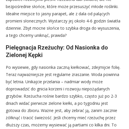
bezpośrednie słońce, które może przesuszyć młode roślinki.
Idealne miejsce to jasny parapet, ale z dala od palących
promieni słonecznych. Wystarczy jej około 4-6 godzin światła
dziennie. Zbyt mocne słońce to szybka droga do wysuszenia,
a tego chcemy uniknąć, prawda?
Pielęgnacja Rzeżuchy: Od Nasionka do
Zielonej Kępki
Po wysiewie, gdy nasionka zaczną kiełkować, zdejmijcie folię.
Teraz najważniejsze jest regularne zraszanie. Woda powinna
być letnia. Unikajcie przelania – nadmiar wody może
doprowadzić do gnicia korzeni i rozwoju niepożądanych
grzybów. Rzeżucha rośnie bardzo szybko, często już po 2-3
dniach widać pierwsze zielone kiełki, a po tygodniu jest
gotowa do zbioru. Ważne jest, aby zebrać ją, zanim zacznie
żółknąć i tracić świeżość. Jeśli chcemy mieć rzeżuchę przez
dłuższy czas, możemy wysiewać ją partiami co kilka dni. To