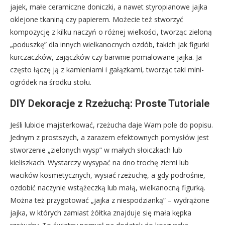
jajek, małe ceramiczne doniczki, a nawet styropianowe jajka
oklejone tkaniną czy papierem. Możecie też stworzyć
kompozycję z kilku naczyń o różnej wielkości, tworząc zieloną
„poduszkę” dla innych wielkanocnych ozdób, takich jak figurki
kurczaczków, zajączków czy barwnie pomalowane jajka. Ja
często łączę ją z kamieniami i gałązkami, tworząc taki mini-
ogródek na środku stołu.
DIY Dekoracje z Rzeżuchą: Proste Tutoriale
Jeśli lubicie majsterkować, rzeżucha daje Wam pole do popisu.
Jednym z prostszych, a zarazem efektownych pomysłów jest
stworzenie „zielonych wysp” w małych słoiczkach lub
kieliszkach. Wystarczy wysypać na dno trochę ziemi lub
wacików kosmetycznych, wysiać rzeżuchę, a gdy podrośnie,
ozdobić naczynie wstążeczką lub małą, wielkanocną figurką.
Można też przygotować „jajka z niespodzianką” – wydrążone
jajka, w których zamiast żółtka znajduje się mała kępka