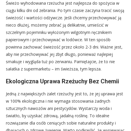
Świeżo wyhodowana rzeżucha jest najlepsza do spożycia w
ciągu kilku dni od zebrania. Po tym czasie zaczyna tracić swoją
świeżość i wartości odżywcze. Jeśli chcemy przechowywać ją
nieco dłużej, możemy zebrać ją delikatnie, umieścić w
szczelnym pojemniku wyłożonym wilgotnym ręcznikiem
papierowym i przechowywać w lodówce. W ten sposób
powinna zachować świeżość przez około 2-3 dni. Ważne jest,
aby nie przechowywać jej zbyt długo, ponieważ najlepiej
smakuje i wygląda tuż po zerwaniu. Pamiętajcie, że to nie
sałatka z supermarketu – im świeższa, tym lepsza.
Ekologiczna Uprawa Rzeżuchy Bez Chemii
Jedną z największych zalet rzeżuchy jest to, że jej uprawa jest
w 100% ekologiczna i nie wymaga stosowania żadnych
sztucznych nawozów ani pestycydów. Wystarczy woda i
światło, by uzyskać zdrową, jadalną roślinę. To idealne
rozwiązanie dla osób ceniących sobie naturalne produkty i
dbających o zdrowe żywienie. Warto podkreślić, że wysiewając