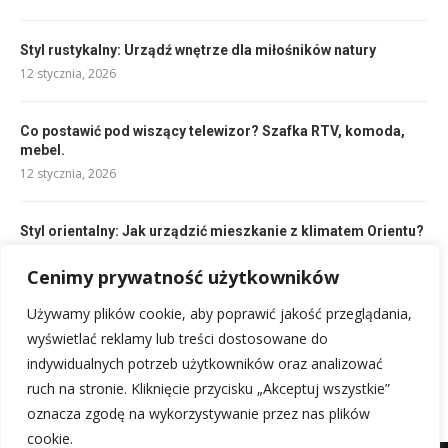
Styl rustykalny: Urządź wnętrze dla miłośników natury
12 stycznia, 2026
Co postawić pod wiszący telewizor? Szafka RTV, komoda,
mebel.
12 stycznia, 2026
Styl orientalny: Jak urządzić mieszkanie z klimatem Orientu?
12 stycznia, 2026
Cenimy prywatność użytkowników
Jak ustawić meble w małym pokoju młodzieżowym –
Używamy plików cookie, aby poprawić jakość przeglądania,
urządzamy dla nastolatka
wyświetlać reklamy lub treści dostosowane do
12 stycznia, 2026
indywidualnych potrzeb użytkowników oraz analizować
ruch na stronie. Kliknięcie przycisku „Akceptuj wszystkie”
oznacza zgodę na wykorzystywanie przez nas plików
cookie.