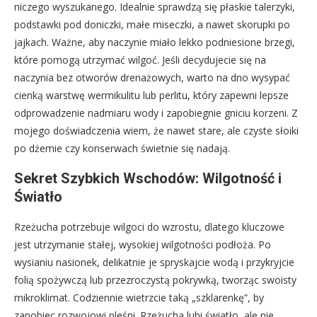
niczego wyszukanego. Idealnie sprawdzą się płaskie talerzyki,
podstawki pod doniczki, małe miseczki, a nawet skorupki po
jajkach. Ważne, aby naczynie miało lekko podniesione brzegi,
które pomogą utrzymać wilgoć. Jeśli decydujecie się na
naczynia bez otworów drenażowych, warto na dno wysypać
cienką warstwę wermikulitu lub perlitu, który zapewni lepsze
odprowadzenie nadmiaru wody i zapobiegnie gniciu korzeni. Z
mojego doświadczenia wiem, że nawet stare, ale czyste słoiki
po dżemie czy konserwach świetnie się nadają.
Sekret Szybkich Wschodów: Wilgotność i
Światło
Rzeżucha potrzebuje wilgoci do wzrostu, dlatego kluczowe
jest utrzymanie stałej, wysokiej wilgotności podłoża. Po
wysianiu nasionek, delikatnie je spryskajcie wodą i przykryjcie
folią spożywczą lub przezroczystą pokrywką, tworząc swoisty
mikroklimat. Codziennie wietrzcie taką „szklarenkę”, by
zapobiec rozwojowi pleśni. Rzeżucha lubi światło, ale nie