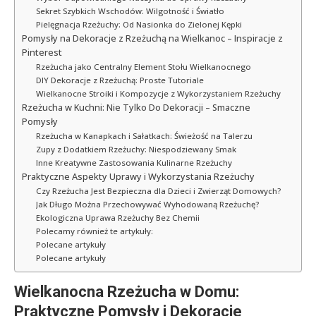
Sekret Szybkich Wschodów: Wilgotność i Światło
Pielęgnacja Rzeżuchy: Od Nasionka do Zielonej Kępki
Pomysły na Dekoracje z Rzeżuchą na Wielkanoc – Inspiracje z
Pinterest
Rzeżucha jako Centralny Element Stołu Wielkanocnego
DIY Dekoracje z Rzeżuchą: Proste Tutoriale
Wielkanocne Stroiki i Kompozycje z Wykorzystaniem Rzeżuchy
Rzeżucha w Kuchni: Nie Tylko Do Dekoracji – Smaczne
Pomysły
Rzeżucha w Kanapkach i Sałatkach: Świeżość na Talerzu
Zupy z Dodatkiem Rzeżuchy: Niespodziewany Smak
Inne Kreatywne Zastosowania Kulinarne Rzeżuchy
Praktyczne Aspekty Uprawy i Wykorzystania Rzeżuchy
Czy Rzeżucha Jest Bezpieczna dla Dzieci i Zwierząt Domowych?
Jak Długo Można Przechowywać Wyhodowaną Rzeżuchę?
Ekologiczna Uprawa Rzeżuchy Bez Chemii
Polecamy również te artykuły:
Polecane artykuły
Polecane artykuły
Wielkanocna Rzeżucha w Domu:
Praktyczne Pomysły i Dekoracje