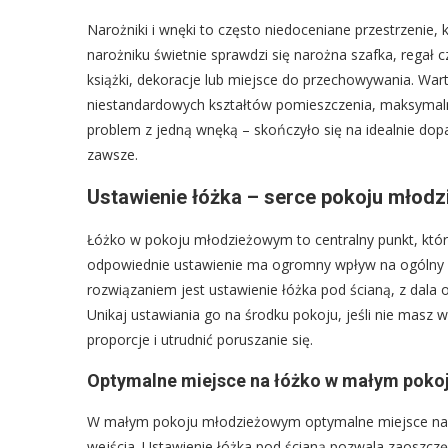
Narożniki i wnęki to często niedoceniane przestrzenie
narożniku świetnie sprawdzi się narożna szafka, regał
książki, dekoracje lub miejsce do przechowywania. War
niestandardowych kształtów pomieszczenia, maksymal
problem z jedną wnęką – skończyło się na idealnie dop
zawsze.
Ustawienie łóżka – serce pokoju młod
Łóżko w pokoju młodzieżowym to centralny punkt, któ
odpowiednie ustawienie ma ogromny wpływ na ogólny 
rozwiązaniem jest ustawienie łóżka pod ścianą, z dala 
Unikaj ustawiania go na środku pokoju, jeśli nie masz
proporcje i utrudnić poruszanie się.
Optymalne miejsce na łóżko w małym poko
W małym pokoju młodzieżowym optymalne miejsce na łó
wejścia. Ustawienie łóżka pod ścianą pozwala zaoszczęd