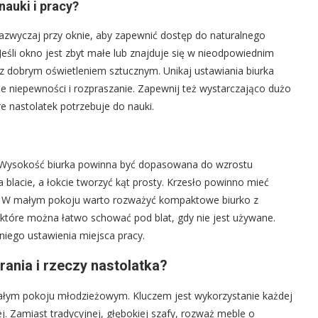
nauki i pracy?
zwyczaj przy oknie, aby zapewnić dostęp do naturalnego
 Jeśli okno jest zbyt małe lub znajduje się w nieodpowiednim
, z dobrym oświetleniem sztucznym. Unikaj ustawiania biurka
 niepewności i rozpraszanie. Zapewnij też wystarczająco dużo
e nastolatek potrzebuje do nauki.
ło. Wysokość biurka powinna być dopasowana do wzrostu
lacie, a łokcie tworzyć kąt prosty. Krzesło powinno mieć
p. W małym pokoju warto rozważyć kompaktowe biurko z
które można łatwo schować pod blat, gdy nie jest używane.
iego ustawienia miejsca pracy.
ania i rzeczy nastolatka?
łym pokoju młodzieżowym. Kluczem jest wykorzystanie każdej
j. Zamiast tradycyjnej, głębokiej szafy, rozważ meble o