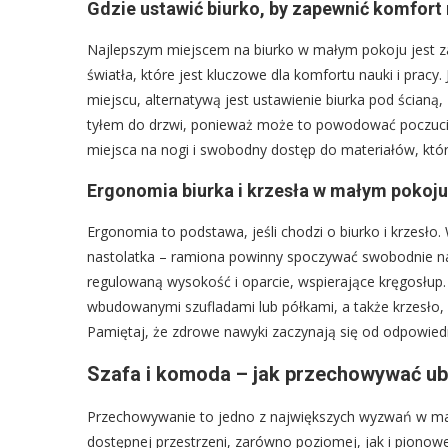
Gdzie ustawić biurko, by zapewnić komfort 
Najlepszym miejscem na biurko w małym pokoju jest za
światła, które jest kluczowe dla komfortu nauki i pracy.
miejscu, alternatywą jest ustawienie biurka pod ścianą
tyłem do drzwi, ponieważ może to powodować poczucie
miejsca na nogi i swobodny dostęp do materiałów, któr
Ergonomia biurka i krzesła w małym pokoju
Ergonomia to podstawa, jeśli chodzi o biurko i krzes
nastolatka – ramiona powinny spoczywać swobodnie na b
regulowaną wysokość i oparcie, wspierające kręgosłu
wbudowanymi szufladami lub półkami, a także krzesło, 
Pamiętaj, że zdrowe nawyki zaczynają się od odpowiedn
Szafa i komoda – jak przechowywać ubr
Przechowywanie to jedno z największych wyzwań w ma
dostępnej przestrzeni, zarówno poziomej, jak i pionowe