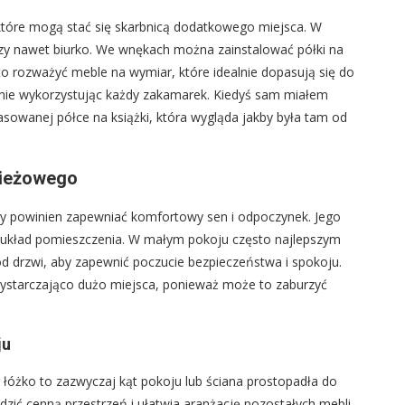
, które mogą stać się skarbnicą dodatkowego miejsca. W
 czy nawet biurko. We wnękach można zainstalować półki na
to rozważyć meble na wymiar, które idealnie dopasują się do
nie wykorzystując każdy zakamarek. Kiedyś sam miałem
asowanej półce na książki, która wygląda jakby była tam od
zieżowego
ry powinien zapewniać komfortowy sen i odpoczynek. Jego
układ pomieszczenia. W małym pokoju często najlepszym
od drzwi, aby zapewnić poczucie bezpieczeństwa i spokoju.
 wystarczająco dużo miejsca, ponieważ może to zaburzyć
ju
żko to zazwyczaj kąt pokoju lub ściana prostopadła do
zić cenną przestrzeń i ułatwia aranżację pozostałych mebli.