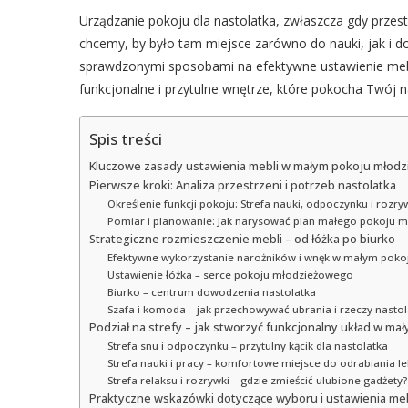
Urządzanie pokoju dla nastolatka, zwłaszcza gdy prze
chcemy, by było tam miejsce zarówno do nauki, jak i do
sprawdzonymi sposobami na efektywne ustawienie meb
funkcjonalne i przytulne wnętrze, które pokocha Twój n
Spis treści
Kluczowe zasady ustawienia mebli w małym pokoju młodz
Pierwsze kroki: Analiza przestrzeni i potrzeb nastolatka
Określenie funkcji pokoju: Strefa nauki, odpoczynku i rozry
Pomiar i planowanie: Jak narysować plan małego pokoju 
Strategiczne rozmieszczenie mebli – od łóżka po biurko
Efektywne wykorzystanie narożników i wnęk w małym poko
Ustawienie łóżka – serce pokoju młodzieżowego
Biurko – centrum dowodzenia nastolatka
Szafa i komoda – jak przechowywać ubrania i rzeczy nastol
Podział na strefy – jak stworzyć funkcjonalny układ w ma
Strefa snu i odpoczynku – przytulny kącik dla nastolatka
Strefa nauki i pracy – komfortowe miejsce do odrabiania le
Strefa relaksu i rozrywki – gdzie zmieścić ulubione gadżety?
Praktyczne wskazówki dotyczące wyboru i ustawienia meb