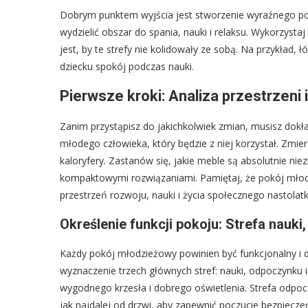
Dobrym punktem wyjścia jest stworzenie wyraźnego po
wydzielić obszar do spania, nauki i relaksu. Wykorzyst
jest, by te strefy nie kolidowały ze sobą. Na przykład, 
dziecku spokój podczas nauki.
Pierwsze kroki: Analiza przestrzeni 
Zanim przystąpisz do jakichkolwiek zmian, musisz dokł
młodego człowieka, który będzie z niej korzystał. Zmier
kaloryfery. Zastanów się, jakie meble są absolutnie ni
kompaktowymi rozwiązaniami. Pamiętaj, że pokój młodz
przestrzeń rozwoju, nauki i życia społecznego nastolat
Określenie funkcji pokoju: Strefa nauki
Każdy pokój młodzieżowy powinien być funkcjonalny i 
wyznaczenie trzech głównych stref: nauki, odpoczynku 
wygodnego krzesła i dobrego oświetlenia. Strefa odpo
jak najdalej od drzwi, aby zapewnić poczucie bezpiecz