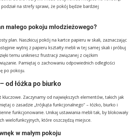
 podział na strefy sprawi, że pokój będzie bardziej
lan małego pokoju młodzieżowego?
ty plan. Naszkicuj pokój na kartce papieru w skali, zaznaczając
tępnie wytnij z papieru kształty mebli w tej samej skali i próbuj
ięki temu unikniesz frustracji związanej z ciężkim
związanie. Pamiętaj o zachowaniu odpowiednich odległości
ę po pokoju.
– od łóżka po biurko
t kluczowe. Zaczynamy od największych elementów, takich jak
ętaj o zasadzie „trójkąta funkcjonalnego” – łóżko, biurko i
zienne funkcjonowanie. Unikaj ustawiania mebli tak, by blokowały
ch wielofunkcyjnych, które oszczędzą miejsce.
 wnęk w małym pokoju