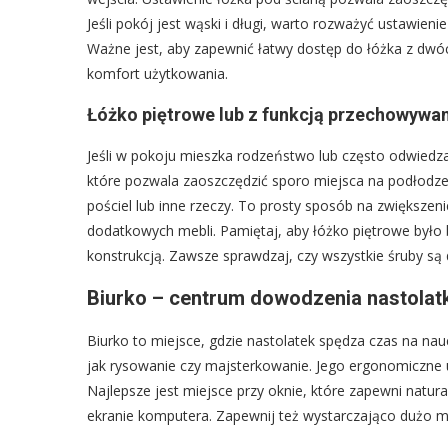
Jeśli pokój jest wąski i długi, warto rozważyć ustawieni
Ważne jest, aby zapewnić łatwy dostęp do łóżka z dwóch s
komfort użytkowania.
Łóżko piętrowe lub z funkcją przechowywani
Jeśli w pokoju mieszka rodzeństwo lub często odwiedz
które pozwala zaoszczędzić sporo miejsca na podłodze
pościel lub inne rzeczy. To prosty sposób na zwiększe
dodatkowych mebli. Pamiętaj, aby łóżko piętrowe było 
konstrukcją. Zawsze sprawdzaj, czy wszystkie śruby są
Biurko – centrum dowodzenia nastolat
Biurko to miejsce, gdzie nastolatek spędza czas na nauc
jak rysowanie czy majsterkowanie. Jego ergonomiczne u
Najlepsze jest miejsce przy oknie, które zapewni natural
ekranie komputera. Zapewnij też wystarczająco dużo mi