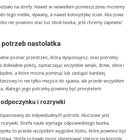
działu na strefy. Nawet w niewielkim pomieszczeniu możemy
aj do tego meble, dywany, a nawet kolorystykę ścian. Kluczowe
łóżko nie powinno stać tuż obok biurka, jeśli chcemy zapewnić
i potrzeb nastolatka
adnie poznać przestrzeń, którą dysponujesz, oraz potrzeby
z dokładnie pokój, zaznaczając wszystkie wnęki, drzwi, okna i
ezbędne, a które można pominąć lub zastąpić bardziej
ieżowy to nie tylko miejsce do spania, ale przede wszystkim
ka, dlatego jego potrzeby powinny być priorytetem.
, odpoczynku i rozrywki
dopasowany do indywidualnych potrzeb. Kluczowe jest
i rozrywki. Strefa nauki wymaga odpowiedniego biurka,
czynku to przede wszystkim wygodne łóżko, które powinno być
eństwa. Strefa rozrywki może obejmować miejsce na konsolę,