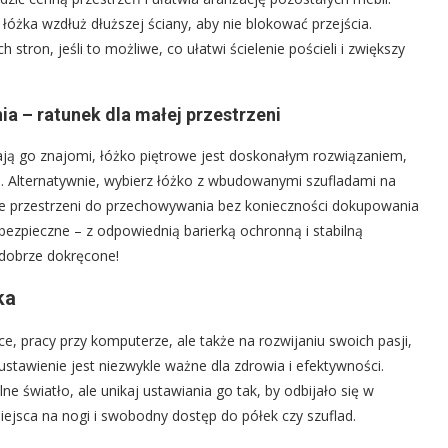
e łóżka wzdłuż dłuższej ściany, aby nie blokować przejścia.
tron, jeśli to możliwe, co ułatwi ścielenie pościeli i zwiększy
a – ratunek dla małej przestrzeni
ają go znajomi, łóżko piętrowe jest doskonałym rozwiązaniem,
. Alternatywnie, wybierz łóżko z wbudowanymi szufladami na
nie przestrzeni do przechowywania bez konieczności dokupowania
bezpieczne – z odpowiednią barierką ochronną i stabilną
 dobrze dokręcone!
ka
e, pracy przy komputerze, ale także na rozwijaniu swoich pasji,
stawienie jest niezwykle ważne dla zdrowia i efektywności.
ne światło, ale unikaj ustawiania go tak, by odbijało się w
ejsca na nogi i swobodny dostęp do półek czy szuflad.