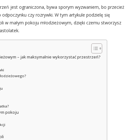
strzeń jest ograniczona, bywa sporym wyzwaniem, bo przecież
 odpoczynku czy rozrywki. W tym artykule podzielę się
li w małym pokoju młodzieżowym, dzięki czemu stworzysz
astolatek.
ieżowym – jak maksymalnie wykorzystać przestrzeń?
wki
młodzieżowego?
ju
atka?
łym pokoju
kcji
li