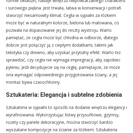
formie okładzin, nadaje wnętrzu niepowtarzalnego charakteru
i surowego piękna. Jest trwała, łatwa w konserwacji i potrafi
stworzyć niesamowity klimat. Cegła w sypialni za łóżkiem
może być w naturalnym kolorze, bielona lub malowana, co
pozwala na dopasowanie jej do reszty wystroju. Warto
pamiętać, że cegła może być chłodna w odbiorze, dlatego
dobrze jest połączyć ją z ciepłymi dodatkami, takimi jak
tekstylia czy drewno, aby uzyskać przytulny efekt. Warto też
sprawdzić, czy cegła nie wymaga impregnacji, aby zapobiec
pyleniu. Jeśli decydujecie się na cegłę, pamiętajcie, że może
ona wymagać odpowiedniego przygotowania ściany, a jej
montaż bywa czasochłonny.
Sztukateria: Elegancja i subtelne zdobienia
Sztukateria w sypialni to sposób na dodanie wnętrzu elegancji i
wyrafinowania. Wykorzystując listwy przysufitowe, gzymsy,
rozety czy panele dekoracyjne, można stworzyć bardzo
wyszukane kompozycje na ścianie za łóżkiem. Sztukateria