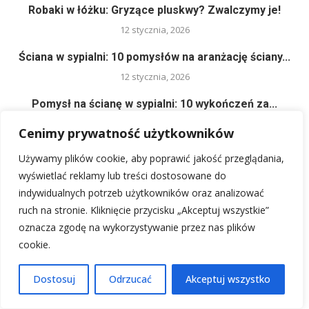
Robaki w łóżku: Gryzące pluskwy? Zwalczymy je!
12 stycznia, 2026
Ściana w sypialni: 10 pomysłów na aranżację ściany...
12 stycznia, 2026
Pomysł na ścianę w sypialni: 10 wykończeń za...
12 stycznia, 2026
Cenimy prywatność użytkowników
Jak urządzić sypialnię: przytulne wnętrze, inspiracje i
Używamy plików cookie, aby poprawić jakość przeglądania,
aranżacja
wyświetlać reklamy lub treści dostosowane do
12 stycznia, 2026
indywidualnych potrzeb użytkowników oraz analizować
ruch na stronie. Kliknięcie przycisku „Akceptuj wszystkie”
Organizacja szafy z ubraniami: triki i wskazówki na...
oznacza zgodę na wykorzystywanie przez nas plików
12 stycznia, 2026
cookie.
Dostosuj
Odrzucać
Akceptuj wszystko