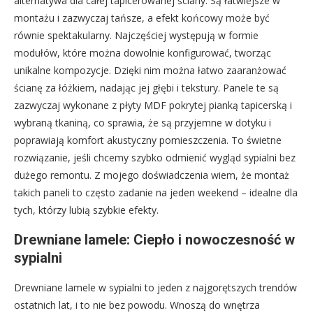
alternatywa dla całej tapicerowanej ściany. Są łatwiejsze w
montażu i zazwyczaj tańsze, a efekt końcowy może być
równie spektakularny. Najczęściej występują w formie
modułów, które można dowolnie konfigurować, tworząc
unikalne kompozycje. Dzięki nim można łatwo zaaranżować
ścianę za łóżkiem, nadając jej głębi i tekstury. Panele te są
zazwyczaj wykonane z płyty MDF pokrytej pianką tapicerską i
wybraną tkaniną, co sprawia, że są przyjemne w dotyku i
poprawiają komfort akustyczny pomieszczenia. To świetne
rozwiązanie, jeśli chcemy szybko odmienić wygląd sypialni bez
dużego remontu. Z mojego doświadczenia wiem, że montaż
takich paneli to często zadanie na jeden weekend – idealne dla
tych, którzy lubią szybkie efekty.
Drewniane lamele: Ciepło i nowoczesność w
sypialni
Drewniane lamele w sypialni to jeden z najgorętszych trendów
ostatnich lat, i to nie bez powodu. Wnoszą do wnętrza