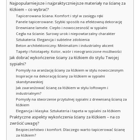
Najpopularniejsze i najpraktyczniejsze materiały na ścianę za
łóżkiem – co wybrać?
Tapicerowana ściana: Komfort i styl w zasięgu ręki
Panele tapicerowane: Szybki sposób na efektowną dekorację
Drewniane lamele: Ciepło i nowoczesność w sypialni
Cegła na ścianie: Surowy urok i niepowtarzalny charakter
Sztukateria: Elegancja i subtelne zdobienia
Beton architektoniczny: Minimalizm i industrialny akcent
Tapety i fototapety: Kolor, wzór i nieograniczone możliwości
Jak dobrać wykończenie ściany za łóżkiem do stylu Twojej
sypialni?
Pomysły na aranżację ściany za łóżkiem w stylu nowoczesnym
Inspiracje na dekorację ściany za łóżkiem w sypialni
skandynawskiej
Jak zaaranżować ścianę za łóżkiem w stylu loftowym i
industrialnym?
Pomysły na stworzenie przytulnej sypialni z drewnianą ścianą za
łóżkiem
Elegancja i klasyka: Sztukateria i tapeta w sypialni za łóżkiem
Praktyczne aspekty wykończenia ściany za łóżkiem – na co
zwrócić uwagę?
Bezpieczeństwo i komfort: Dlaczego warto tapicerować ścianę
za łóżkiem?