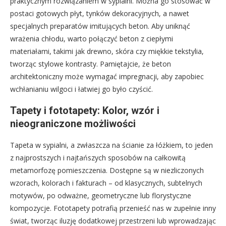
praktycznym rozwiązaniem w sypialni. Można go stosować w
postaci gotowych płyt, tynków dekoracyjnych, a nawet
specjalnych preparatów imitujących beton. Aby uniknąć
wrażenia chłodu, warto połączyć beton z ciepłymi
materiałami, takimi jak drewno, skóra czy miękkie tekstylia,
tworząc stylowe kontrasty. Pamiętajcie, że beton
architektoniczny może wymagać impregnacji, aby zapobiec
wchłanianiu wilgoci i łatwiej go było czyścić.
Tapety i fototapety: Kolor, wzór i
nieograniczone możliwości
Tapeta w sypialni, a zwłaszcza na ścianie za łóżkiem, to jeden
z najprostszych i najtańszych sposobów na całkowitą
metamorfozę pomieszczenia. Dostępne są w niezliczonych
wzorach, kolorach i fakturach – od klasycznych, subtelnych
motywów, po odważne, geometryczne lub florystyczne
kompozycje. Fototapety potrafią przenieść nas w zupełnie inny
świat, tworząc iluzję dodatkowej przestrzeni lub wprowadzając