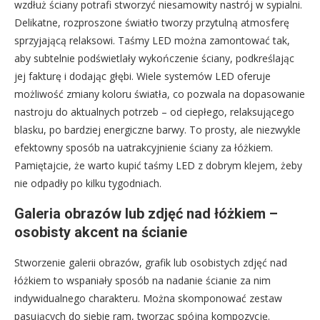
wzdłuż ściany potrafi stworzyć niesamowity nastrój w sypialni.
Delikatne, rozproszone światło tworzy przytulną atmosferę
sprzyjającą relaksowi. Taśmy LED można zamontować tak,
aby subtelnie podświetlały wykończenie ściany, podkreślając
jej fakturę i dodając głębi. Wiele systemów LED oferuje
możliwość zmiany koloru światła, co pozwala na dopasowanie
nastroju do aktualnych potrzeb – od ciepłego, relaksującego
blasku, po bardziej energiczne barwy. To prosty, ale niezwykle
efektowny sposób na uatrakcyjnienie ściany za łóżkiem.
Pamiętajcie, że warto kupić taśmy LED z dobrym klejem, żeby
nie odpadły po kilku tygodniach.
Galeria obrazów lub zdjęć nad łóżkiem –
osobisty akcent na ścianie
Stworzenie galerii obrazów, grafik lub osobistych zdjęć nad
łóżkiem to wspaniały sposób na nadanie ścianie za nim
indywidualnego charakteru. Można skomponować zestaw
pasujących do siebie ram, tworząc spójną kompozycję.