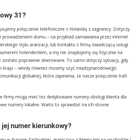
kowy 31?
ujemy połączenie telefoniczne z Holandią z zagranicy. Dotyczy
 z prowadzeniem domu – na przykład zamawiania przez internet
skiego stylu aranżacji, lub kontaktu z firmą świadczącą usługi
t numerem holenderskim, a my nie znajdujemy się fizycznie na
ie zostało poprawnie skierowane. To samo dotyczy sytuacji, gdy
go kraju – wtedy również musimy użyć międzynarodowego
munikacji globalnej, która zapewnia, że nasze połączenie trafi
re firmy mogą mieć też dedykowane numery obsługi klienta dla
owe numery lokalne. Warto to sprawdzić na ich stronie
st jej numer kierunkowy?
żony w Europie Zachodniej, graniczący z Niemcami na wschodzie i