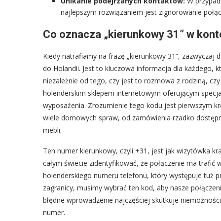
Unikanie podejrzanych kontaktów:
W przypadk
najlepszym rozwiązaniem jest zignorowanie połąc
Co oznacza „kierunkowy 31” w kon
Kiedy natrafiamy na frazę „kierunkowy 31”, zazwyczaj 
do Holandii. Jest to kluczowa informacja dla każdego, 
niezależnie od tego, czy jest to rozmowa z rodziną, c
holenderskim sklepem internetowym oferującym specjali
wyposażenia. Zrozumienie tego kodu jest pierwszym k
wiele domowych spraw, od zamówienia rzadko dostępn
mebli.
Ten numer kierunkowy, czyli +31, jest jak wizytówka kr
całym świecie zidentyfikować, że połączenie ma trafić 
holenderskiego numeru telefonu, który występuje tuż
zagranicy, musimy wybrać ten kod, aby nasze połączeni
błędne wprowadzenie najczęściej skutkuje niemożności
numer.