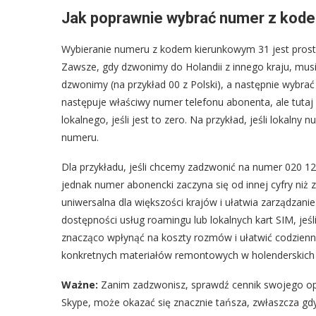
Jak poprawnie wybrać numer z kod
Wybieranie numeru z kodem kierunkowym 31 jest prost
Zawsze, gdy dzwonimy do Holandii z innego kraju, mus
dzwonimy (na przykład 00 z Polski), a następnie wybrać
następuje właściwy numer telefonu abonenta, ale tuta
lokalnego, jeśli jest to zero. Na przykład, jeśli lokaln
numeru.
Dla przykładu, jeśli chcemy zadzwonić na numer 020 12
jednak numer abonencki zaczyna się od innej cyfry niż 
uniwersalna dla większości krajów i ułatwia zarządza
dostępności usług roamingu lub lokalnych kart SIM, jeś
znacząco wpłynąć na koszty rozmów i ułatwić codzienn
konkretnych materiałów remontowych w holenderskich 
Ważne:
Zanim zadzwonisz, sprawdź cennik swojego ope
Skype, może okazać się znacznie tańsza, zwłaszcza g