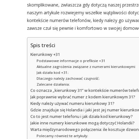
skomplikowane, zwłaszcza gdy dotyczą naszej przestrzen
naszym artykule rozwiejemy wszelkie wątpliwości doty
kontekście numerów telefonów, kiedy należy go używa
zawsze czuł się pewnie i komfortowo w swojej domowej
Spis treści
Kierunkowy +31
Podstawowe informacje o prefiksie +31
Aktualne zagrożenia związane z numerami kierunkowymi
Jak działa kod +31:
Dlaczego należy zachować czujność:
Zalecane działania:
Co oznacza „kierunkowy 31” w kontekście numerów tele
Jak poprawnie wybrać numer z kodem kierunkowym 31?
Kiedy należy używać numeru kierunkowy 31?
Gdzie znajduje się Holandia i jaki jest jej numer kierunko
Co to jest numer telefonu i jak działa kod kierunkowy?
Jakie inne numery kierunkowe mogą dotyczyć Holandii?
Warta międzynarodowego połączenia: ile kosztuje dzwo
Polecamy również te artykuły: