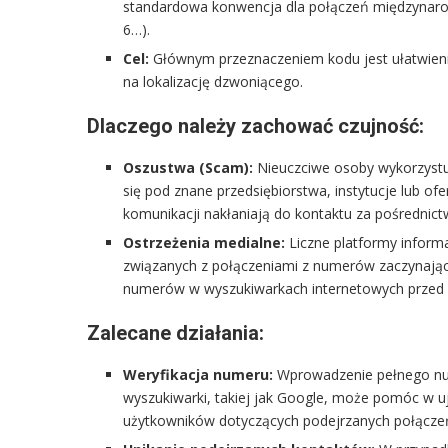
standardowa konwencja dla połączeń międzynaro
6…).
Cel:
Głównym przeznaczeniem kodu jest ułatwienie
na lokalizację dzwoniącego.
Dlaczego należy zachować czujność:
Oszustwa (Scam):
Nieuczciwe osoby wykorzystu
się pod znane przedsiębiorstwa, instytucje lub ofe
komunikacji nakłaniają do kontaktu za pośrednic
Ostrzeżenia medialne:
Liczne platformy informa
związanych z połączeniami z numerów zaczynającyc
numerów w wyszukiwarkach internetowych przed p
Zalecane działania:
Weryfikacja numeru:
Wprowadzenie pełnego num
wyszukiwarki, takiej jak Google, może pomóc w u
użytkowników dotyczących podejrzanych połącze