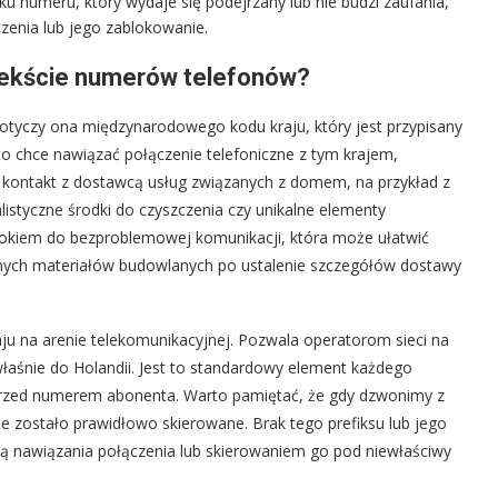
u numeru, który wydaje się podejrzany lub nie budzi zaufania,
zenia lub jego zablokowanie.
tekście numerów telefonów?
dotyczy ona międzynarodowego kodu kraju, który jest przypisany
kto chce nawiązać połączenie telefoniczne z tym krajem,
zy kontakt z dostawcą usług związanych z domem, na przykład z
styczne środki do czyszczenia czy unikalne elementy
rokiem do bezproblemowej komunikacji, która może ułatwić
ych materiałów budowlanych po ustalenie szczegółów dostawy
aju na arenie telekomunikacyjnej. Pozwala operatorom sieci na
właśnie do Holandii. Jest to standardowy element każdego
 przed numerem abonenta. Warto pamiętać, że gdy dzwonimy z
e zostało prawidłowo skierowane. Brak tego prefiksu lub jego
ą nawiązania połączenia lub skierowaniem go pod niewłaściwy