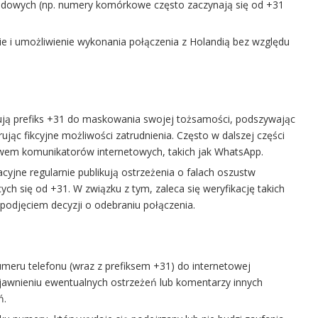
dowych (np. numery komórkowe często zaczynają się od +31
 i umożliwienie wykonania połączenia z Holandią bez względu
ją prefiks +31 do maskowania swojej tożsamości, podszywając
rując fikcyjne możliwości zatrudnienia. Często w dalszej części
twem komunikatorów internetowych, takich jak WhatsApp.
cyjne regularnie publikują ostrzeżenia o falach oszustw
h się od +31. W związku z tym, zaleca się weryfikację takich
odjęciem decyzji o odebraniu połączenia.
eru telefonu (wraz z prefiksem +31) do internetowej
jawnieniu ewentualnych ostrzeżeń lub komentarzy innych
ń.