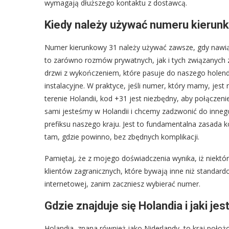
wymagają dłuższego kontaktu z dostawcą.
Kiedy należy używać numeru kierun
Numer kierunkowy 31 należy używać zawsze, gdy nawiąz
to zarówno rozmów prywatnych, jak i tych związanych
drzwi z wykończeniem, które pasuje do naszego holender
instalacyjne. W praktyce, jeśli numer, który mamy, jes
terenie Holandii, kod +31 jest niezbędny, aby połączen
sami jesteśmy w Holandii i chcemy zadzwonić do inne
prefiksu naszego kraju. Jest to fundamentalna zasada ko
tam, gdzie powinno, bez zbędnych komplikacji.
Pamiętaj, że z mojego doświadczenia wynika, iż niektó
klientów zagranicznych, które bywają inne niż standard
internetowej, zanim zaczniesz wybierać numer.
Gdzie znajduje się Holandia i jaki je
Holandia, znana również jako Niderlandy, to kraj poło