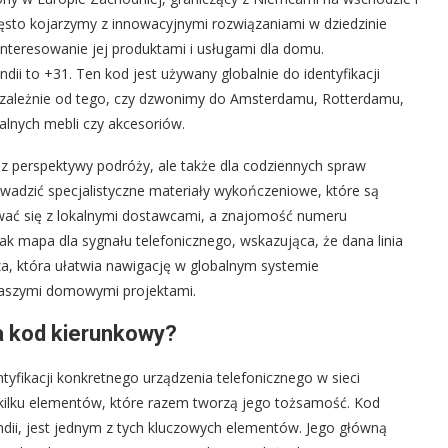
często kojarzymy z innowacyjnymi rozwiązaniami w dziedzinie
zainteresowanie jej produktami i usługami dla domu.
i to +31. Ten kod jest używany globalnie do identyfikacji
iezależnie od tego, czy dzwonimy do Amsterdamu, Rotterdamu,
alnych mebli czy akcesoriów.
ko z perspektywy podróży, ale także dla codziennych spraw
wadzić specjalistyczne materiały wykończeniowe, które są
ować się z lokalnymi dostawcami, a znajomość numeru
ak mapa dla sygnału telefonicznego, wskazująca, że dana linia
za, która ułatwia nawigację w globalnym systemie
naszymi domowymi projektami.
ła kod kierunkowy?
ntyfikacji konkretnego urządzenia telefonicznego w sieci
 kilku elementów, które razem tworzą jego tożsamość. Kod
ndii, jest jednym z tych kluczowych elementów. Jego główną