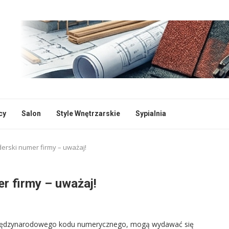
cy
Salon
Style Wnętrzarskie
Sypialnia
erski numer firmy – uważaj!
r firmy – uważaj!
 międzynarodowego kodu numerycznego, mogą wydawać się