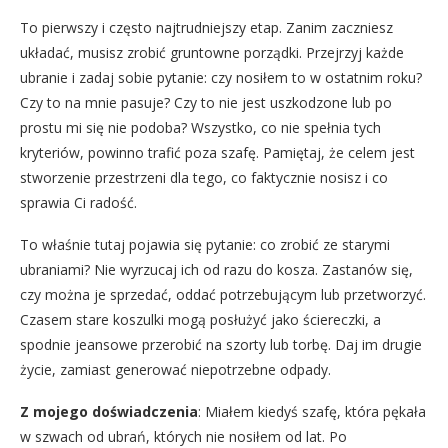
To pierwszy i często najtrudniejszy etap. Zanim zaczniesz
układać, musisz zrobić gruntowne porządki. Przejrzyj każde
ubranie i zadaj sobie pytanie: czy nosiłem to w ostatnim roku?
Czy to na mnie pasuje? Czy to nie jest uszkodzone lub po
prostu mi się nie podoba? Wszystko, co nie spełnia tych
kryteriów, powinno trafić poza szafę. Pamiętaj, że celem jest
stworzenie przestrzeni dla tego, co faktycznie nosisz i co
sprawia Ci radość.
To właśnie tutaj pojawia się pytanie: co zrobić ze starymi
ubraniami? Nie wyrzucaj ich od razu do kosza. Zastanów się,
czy można je sprzedać, oddać potrzebującym lub przetworzyć.
Czasem stare koszulki mogą posłużyć jako ściereczki, a
spodnie jeansowe przerobić na szorty lub torbę. Daj im drugie
życie, zamiast generować niepotrzebne odpady.
Z mojego doświadczenia
: Miałem kiedyś szafę, która pękała
w szwach od ubrań, których nie nosiłem od lat. Po