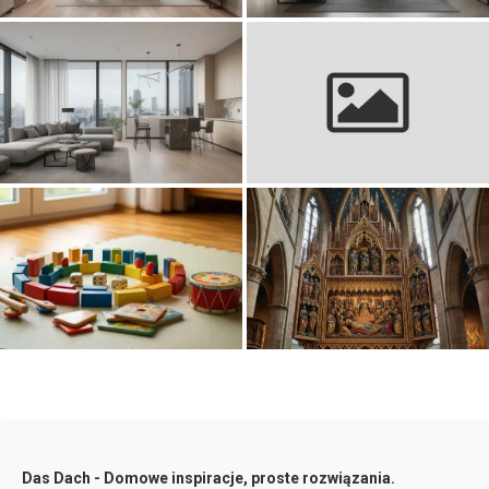
Jak zaaranżować przestrzeń
Jak urządzić stylowe wnętrze w
mieszkalną w nowoczesnym
nowoczesnym budownictwie
stylu
Jakie wyliczanki dla dzieci
Ołtarz Wita Stwosza: ołtarz
warto znać, aby ożywić wspólne
mariacki w Krakowie, czyli
zabawy w domu
dzieło mistrza.
Das Dach - Domowe inspiracje, proste rozwiązania.