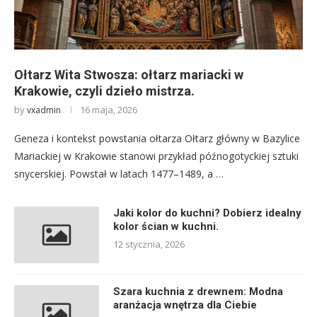
Ołtarz Wita Stwosza: ołtarz mariacki w
Krakowie, czyli dzieło mistrza.
by
16 maja, 2026
vxadmin
Geneza i kontekst powstania ołtarza Ołtarz główny w Bazylice
Mariackiej w Krakowie stanowi przykład późnogotyckiej sztuki
snycerskiej. Powstał w latach 1477–1489, a …
Jaki kolor do kuchni? Dobierz idealny
kolor ścian w kuchni.
12 stycznia, 2026
Szara kuchnia z drewnem: Modna
aranżacja wnętrza dla Ciebie