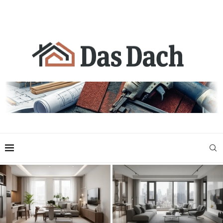
Jak urządzić nowoczesne
Nowoczesne aranżacje wnętrz
wnętrze w mieszkaniu o małym
w przestrzeniach
metrażu
wielkomiejskich