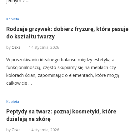
jednym z …
Kobieta
Rodzaje grzywek: dobierz fryzurę, która pasuje
do kształtu twarzy
by
Oska
14 stycznia, 2026
W poszukiwaniu idealnego balansu między estetyką a
funkcjonalnością, często skupiamy się na meblach czy
kolorach ścian, zapominając o elementach, które mogą
całkowicie …
Kobieta
Peptydy na twarz: poznaj kosmetyki, które
działają na skórę
by
Oska
14 stycznia, 2026