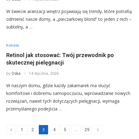
W świecie aranżacji wnętrz pojawiają się trendy, które potrafią
odmienić nasze domy, a „pieczarkowy blond” to jeden z nich –
subtelny, a …
Kobieta
Retinol jak stosować: Twój przewodnik po
skutecznej pielęgnacji
by
Oska
14 stycznia, 2026
W naszym domu, gdzie każdy zakamarek ma służyć
komfortowi i dobremu samopoczuciu, wprowadzanie nowych
rozwiązań, nawet tych dotyczących pielęgnacji, wymaga
przemyślanego podejścia …
3
…
1
2
4
5
29